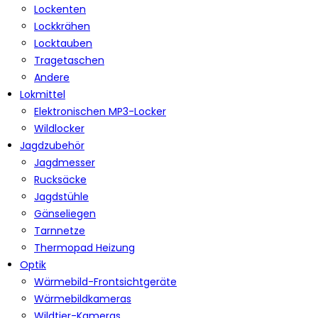
Lockenten
Lockkrähen
Locktauben
Tragetaschen
Andere
Lokmittel
Elektronischen MP3-Locker
Wildlocker
Jagdzubehör
Jagdmesser
Rucksäcke
Jagdstühle
Gänseliegen
Tarnnetze
Thermopad Heizung
Optik
Wärmebild-Frontsichtgeräte
Wärmebildkameras
Wildtier-Kameras