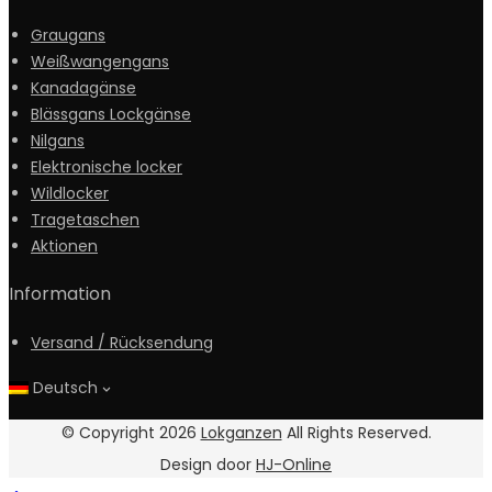
Graugans
Weißwangengans
Kanadagänse
Blässgans Lockgänse
Nilgans
Elektronische locker
Wildlocker
Tragetaschen
Aktionen
Information
Versand / Rücksendung
Deutsch
© Copyright 2026
Lokganzen
All Rights Reserved.
Design door
HJ-Online