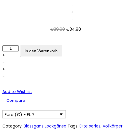
Slot
-
Lockvogeltasche
+
Tragetasche
-
decoy
Ursprünglicher
Aktueller
€
39,90
€
34,90
bag
Preis
Preis
Menge
war:
ist:
Elite
€39,90
€34,90.
In den Warenkorb
series
+
Blässgans
-
Lockgänse
+
6
-
Stück
Menge
Add to Wishlist
Compare
Euro (€) - EUR
Category:
Blässgans Lockgänse
Tags:
Elite series
,
Vollkörper