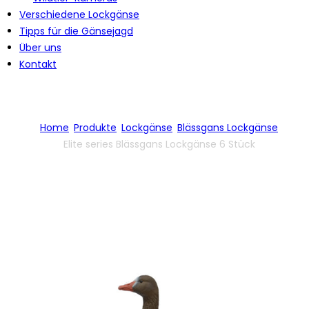
Verschiedene Lockgänse
Tipps für die Gänsejagd
Über uns
Kontakt
Home
Produkte
Lockgänse
Blässgans Lockgänse
Elite series Blässgans Lockgänse 6 Stück