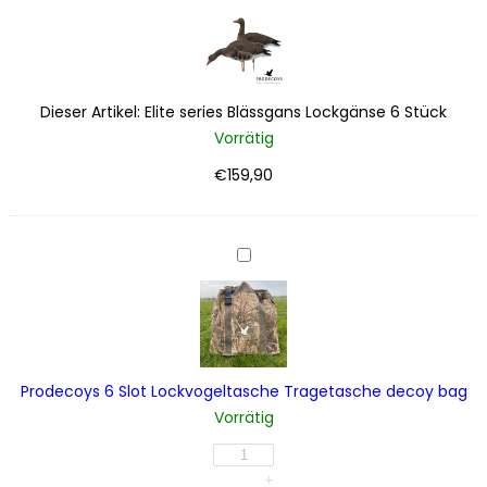
series
Blässgans
Lockgänse
6
Stück
Dieser Artikel:
Elite series Blässgans Lockgänse 6 Stück
Vorrätig
€
159,90
Prodecoys
6
Slot
Lockvogeltasche
Tragetasche
decoy
Prodecoys 6 Slot Lockvogeltasche Tragetasche decoy bag
bag
Vorrätig
Prodecoys
6
+