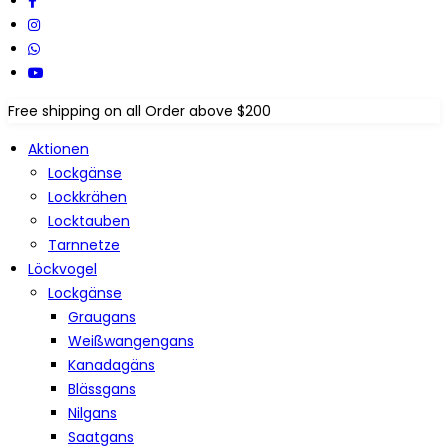
Free shipping on all Order above $200
Aktionen
Lockgänse
Lockkrähen
Locktauben
Tarnnetze
Löckvogel
Lockgänse
Graugans
Weißwangengans
Kanadagäns
Blässgans
Nilgans
Saatgans