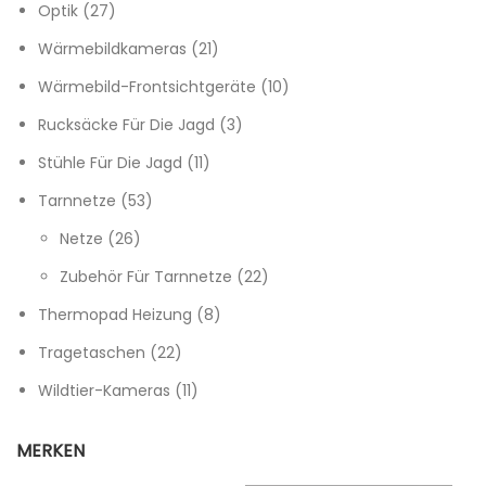
27 Produkte
Optik
27
21 Produkte
Wärmebildkameras
21
10 Produkte
Wärmebild-Frontsichtgeräte
10
3 Produkte
Rucksäcke Für Die Jagd
3
11 Produkte
Stühle Für Die Jagd
11
53 Produkte
Tarnnetze
53
26 Produkte
Netze
26
22 Produkte
Zubehör Für Tarnnetze
22
8 Produkte
Thermopad Heizung
8
22 Produkte
Tragetaschen
22
11 Produkte
Wildtier-Kameras
11
MERKEN