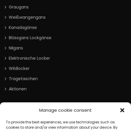
Graugans
Weißwangengans
Kanadagänse
Blässgans Lockgänse
Nilgans
Elektronische Locker
Wildlocker
Tragetaschen
Aktionen
Information
Manage cookie consent
Versand / Rücksendung
To provide the best experiences, we use technologies such as
cookies to store and/or view information about your device. By