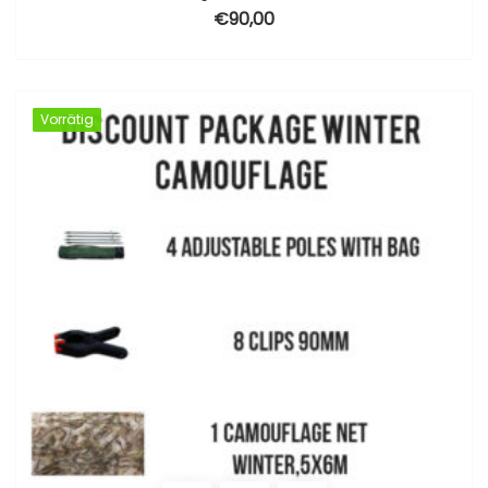
€
90,00
Vorrätig
Vorrätig