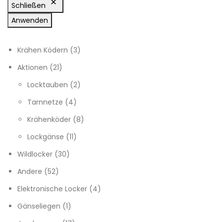
Schließen
Anwenden
3 Produkte
Krähen Ködern
3
21 Produkte
Aktionen
21
2 Produkte
Locktauben
2
4 Produkte
Tarnnetze
4
8 Produkte
Krähenköder
8
11 Produkte
Lockgänse
11
30 Produkte
Wildlocker
30
52 Produkte
Andere
52
4 Produkte
Elektronische Locker
4
1 Produkt
Gänseliegen
1