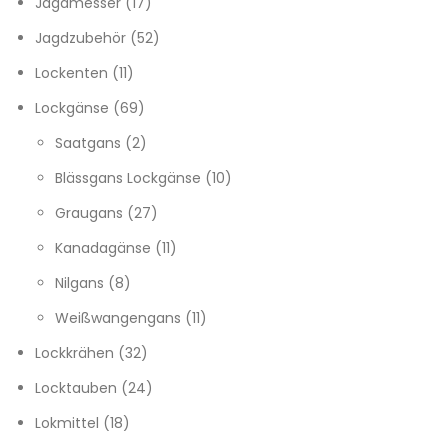
17 Produkte
Jagdmesser
17
52 Produkte
Jagdzubehör
52
11 Produkte
Lockenten
11
69 Produkte
Lockgänse
69
2 Produkte
Saatgans
2
10 Produkte
Blässgans Lockgänse
10
27 Produkte
Graugans
27
11 Produkte
Kanadagänse
11
8 Produkte
Nilgans
8
11 Produkte
Weißwangengans
11
32 Produkte
Lockkrähen
32
24 Produkte
Locktauben
24
18 Produkte
Lokmittel
18