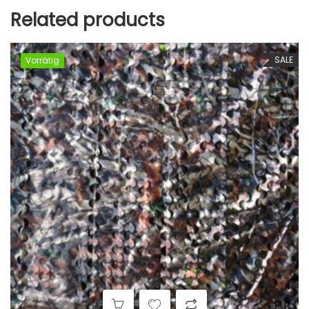
Related products
SALE
Vorrätig
Vorrätig