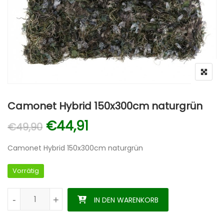
Camonet Hybrid 150x300cm naturgrün
Ursprünglicher Preis war: €
Aktueller Preis ist: €4
€
44,91
€
49,90
Camonet Hybrid 150x300cm naturgrün
Vorrätig
Camonet Hybrid 150x300cm naturgrün Menge
-
-
+
+
IN DEN WARENKORB