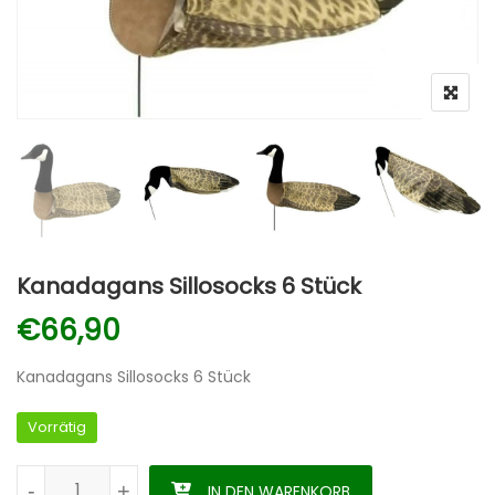
Kanadagans Sillosocks 6 Stück
€
66,90
Kanadagans Sillosocks 6 Stück
Vorrätig
Kanadagans Sillosocks 6 Stück Menge
-
-
+
+
IN DEN WARENKORB