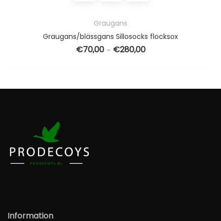
Graugans
Graugans/blässgans Sillosocks flocksox
€
70,00
€
280,00
Preisspanne: €70,00 bis
–
Information