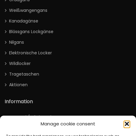
Weißwangengans
Kanadagänse
Blässgans Lockgänse
Nilgans
Elektronische Locker
Wildlocker
Tragetaschen
Aktionen
Information
Versand / Rücksendung
Manage cookie consent
Deutsch