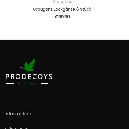
andere
6 Stück
decoy-Rigs 12er Se
€
39,90
Information
Graugans