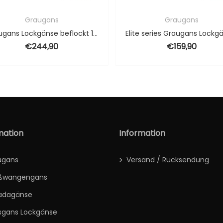
Graugans
Graugans
Graugans Lockgänse beflockt 12 Stück Vollkörper
€
244,90
€
159,90
mation
Information
ugans
Versand / Rücksendung
ßwangengans
adagänse
sgans Lockgänse