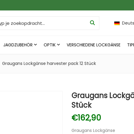
h for:
Deut
JAGDZUBEHÖR
OPTIK
VERSCHIEDENE LOCKGÄNSE
TIP
Graugans Lockgänse harvester pack 12 Stück
Graugans Lockgän
Stück
€
162,90
Graugans Lockgänse