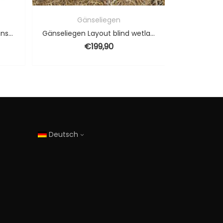
Gänseliegen
Elite series Graugans Lockgänse 6 Stück
Gänseliegen Layout blind wetland camouflage
€
199,90
€
70
Deutsch