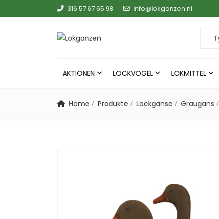
316 57 67 65 98
info@lokganzen.nl
Searc
AKTIONEN
LÖCKVOGEL
LOKMITTEL
Home
Produkte
Lockgänse
Graugans