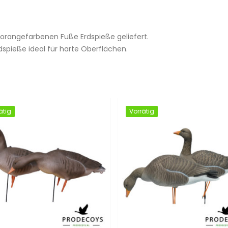
 orangefarbenen Fuße Erdspieße geliefert.
spieße ideal für harte Oberflächen.
ätig
ätig
Vorrätig
Vorrätig