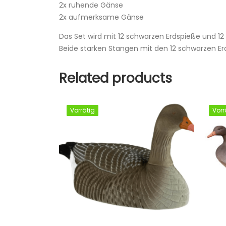
2x ruhende Gänse
2x aufmerksame Gänse
Das Set wird mit 12 schwarzen Erdspieße und 12
Beide starken Stangen mit den 12 schwarzen Erd
Related products
SALE
Vorrätig
Vorrätig
Vorr
Vorr