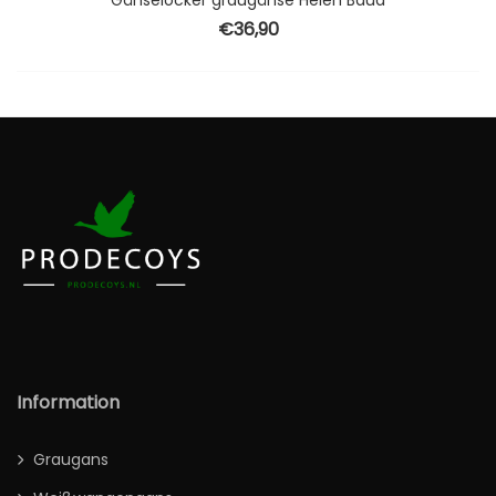
Gänselocker graugänse Helen Baud
€
36,90
Information
Graugans