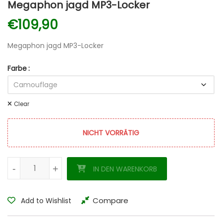
Megaphon jagd MP3-Locker
€
109,90
Megaphon jagd MP3-Locker
Farbe
Clear
NICHT VORRÄTIG
Megaphon jagd MP3-Locker Menge
-
-
+
+
IN DEN WARENKORB
Compare
Add to Wishlist