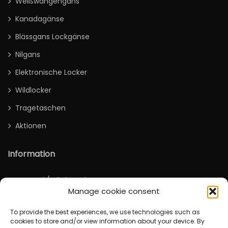
Weißwangengans
Kanadagänse
Blässgans Lockgänse
Nilgans
Elektronische Locker
Wildlocker
Tragetaschen
Aktionen
Information
Versand / Rücksendung
Manage cookie consent
Deutsch
To provide the best experiences, we use technologies such as
cookies to store and/or view information about your device. By