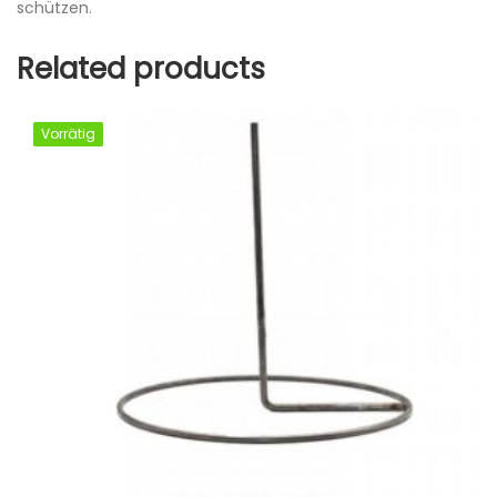
schützen.
Related products
Vorrätig
Vorrätig