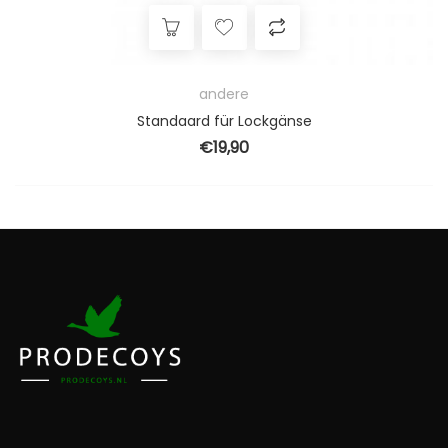
andere
Standaard für Lockgänse
€
19,90
0
9.