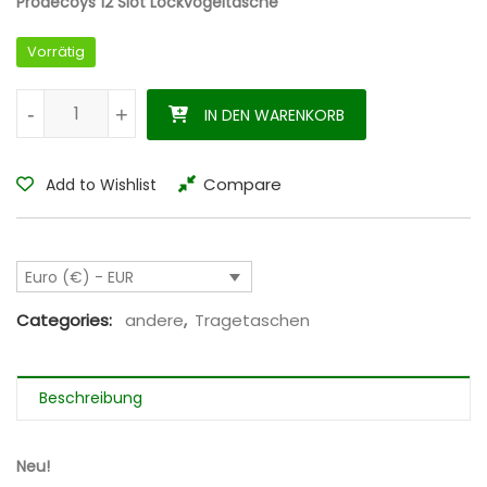
Prodecoys 12 Slot Lockvogeltasche
Vorrätig
Prodecoys 12 Slot Lockvogeltasche Tragetasche decoy bag 
-
-
+
+
IN DEN WARENKORB
Compare
Add to Wishlist
Euro (€) - EUR
Categories:
andere
,
Tragetaschen
Beschreibung
Neu!