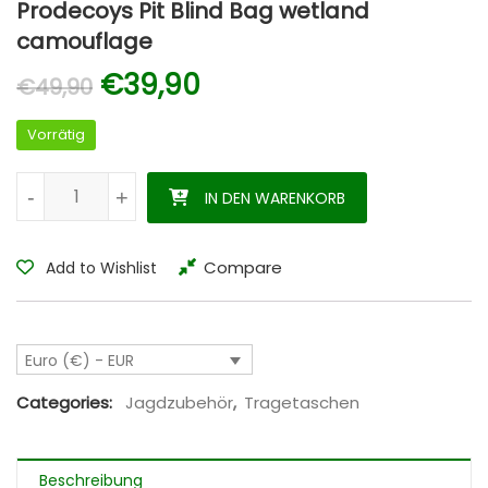
Prodecoys Pit Blind Bag wetland
camouflage
Ursprünglicher Preis war: €
Aktueller Preis ist: €
€
39,90
€
49,90
Vorrätig
Prodecoys Pit Blind Bag wetland camouflage Menge
-
-
+
+
IN DEN WARENKORB
Compare
Add to Wishlist
Euro (€) - EUR
Categories:
Jagdzubehör
,
Tragetaschen
Beschreibung