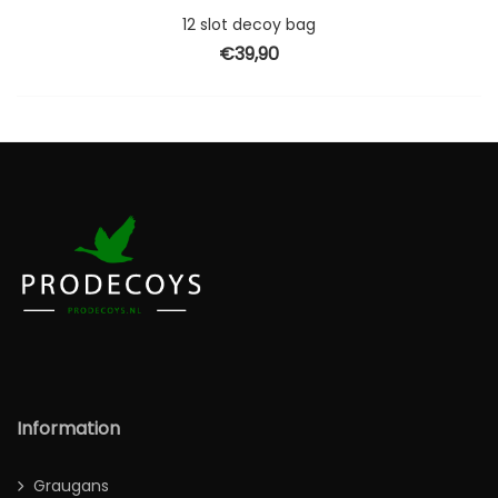
12 slot decoy bag
€
39,90
Information
Graugans