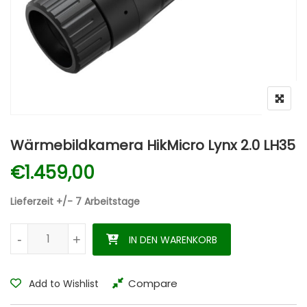
Wärmebildkamera HikMicro Lynx 2.0 LH35
€
1.459,00
Lieferzeit +/- 7 Arbeitstage
Wärmebildkamera HikMicro Lynx 2.0 LH35 Menge
-
-
+
+
IN DEN WARENKORB
Compare
Add to Wishlist