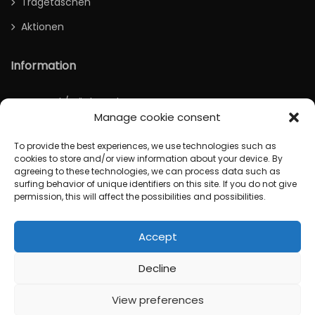
Tragetaschen
Aktionen
Information
Versand / Rücksendung
Manage cookie consent
Deutsch
To provide the best experiences, we use technologies such as
cookies to store and/or view information about your device. By
agreeing to these technologies, we can process data such as
surfing behavior of unique identifiers on this site. If you do not give
permission, this will affect the possibilities and possibilities.
Accept
© Copyright 2026
Lokganzen
All Rights Reserved.
Design door
HJ-Online
Decline
View preferences
0
0