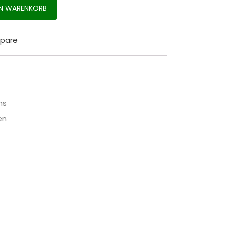
2 Stück Menge
EN WARENKORB
pare
ns
en