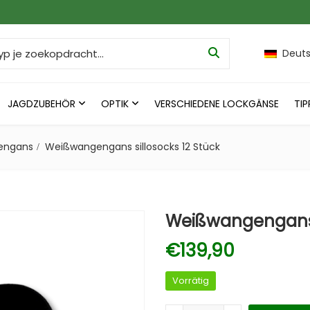
h for:
Deut
JAGDZUBEHÖR
OPTIK
VERSCHIEDENE LOCKGÄNSE
TIP
engans
Weißwangengans sillosocks 12 Stück
Weißwangengans s
€
139,90
Vorrätig