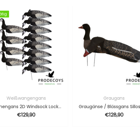
ätig
ätig
Weißwangengans
Graugans
Nonnengans 2D Windsock Lockgänse 12 Stück
€
129,90
€
128,90