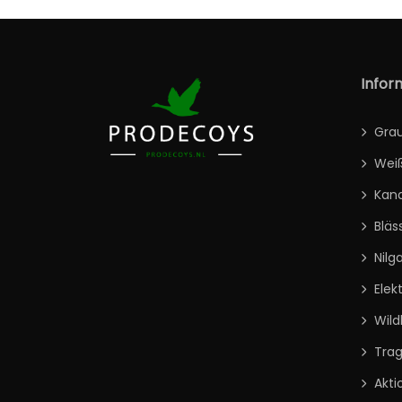
Infor
Gra
Wei
Kan
Bläs
Nilg
Elek
Wild
Tra
Akti