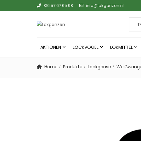
316 57 67 65 98
info@lokganzen.nl
Searc
AKTIONEN
LÖCKVOGEL
LOKMITTEL
Home
Produkte
Lockgänse
Weißwang