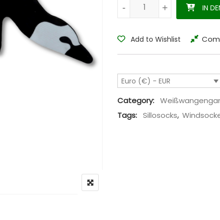
Weißwangengans sillosocks 1
-
-
+
+
IN D
Com
Add to Wishlist
Euro (€) - EUR
Category:
Weißwangenga
Tags:
Sillosocks
,
Windsock