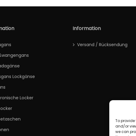
mation
Information
ugans
Versand / Rücksendung
ßwangengans
adagänse
sgans Lockgänse
ans
tronische Locker
locker
getaschen
To provide 
and/or vie
onen
we can proc