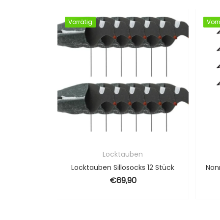
Vorrätig
Vorrätig
Vorr
Vorr
s
Locktauben
Graugans/blässgans Sillosocks flocksox
Locktauben Sillosocks 12 Stück
80,00
€
69,90
Preisspanne: €70,00 bis €280,00