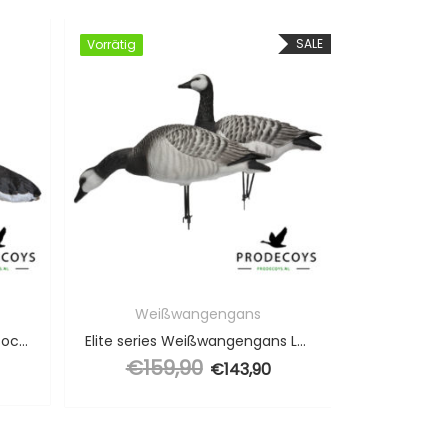
SALE
Vorrätig
Vorrätig
Vorrätig
Vorrätig
Weißwangengans
K
Graugänse / Blässgans Sillosocks 12 Stück Harvester Pack
Elite series Weißwangengans Lockgänse 6 Stück
Sillosock 
€
159,90
Ursprünglicher Preis war: €159,90
€
143,90
Aktueller Preis ist: €143,90.