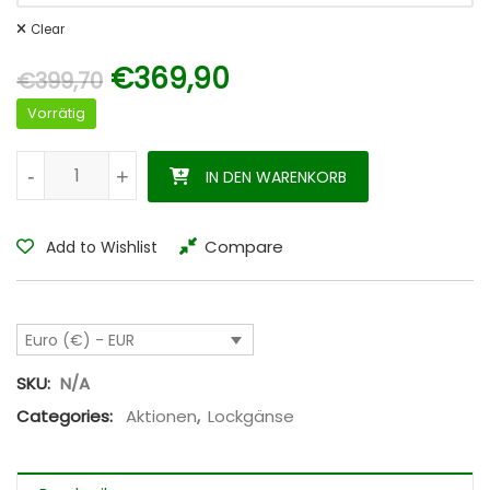
Clear
Ursprünglicher Preis war: 
Aktueller Preis ist:
€
369,90
€
399,70
Vorrätig
Kanadagans Werteset Ultraleicht Menge
-
-
+
+
IN DEN WARENKORB
Compare
Add to Wishlist
Euro (€) - EUR
SKU:
N/A
Categories:
Aktionen
,
Lockgänse