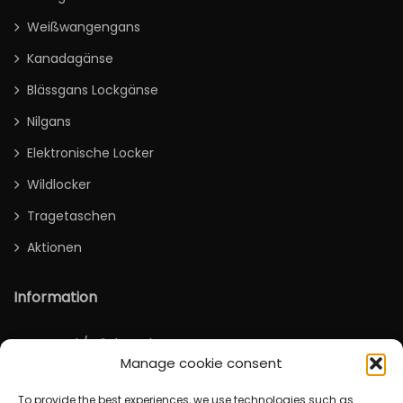
Weißwangengans
Kanadagänse
Blässgans Lockgänse
Nilgans
Elektronische Locker
Wildlocker
Tragetaschen
Aktionen
Information
Versand / Rücksendung
Manage cookie consent
Deutsch
To provide the best experiences, we use technologies such as