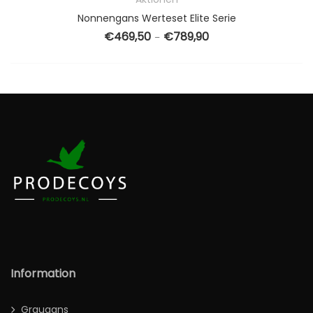
Nonnengans Werteset Elite Serie
€
469,50
€
789,90
 bis €559,50
Preisspanne: €469,50 b
–
Information
Graugans