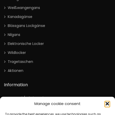
Weißwangengans
Kanadagänse
Blässgans Lockgänse
Nilgans
Elektronische Locker
Wildlocker
Tragetaschen
Aktionen
Information
Versand / Rücksendung
Manage cookie consent
Deutsch
To provide the best experiences, we use technologies such as