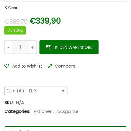
Clear
Ursprünglicher Preis war: 
Aktueller Preis ist:
€
339,90
€
369,70
Vorrätig
Nilgans-Wertesatz Ultraleicht Menge
-
-
+
+
IN DEN WARENKORB
Compare
Add to Wishlist
Euro (€) - EUR
SKU:
N/A
Categories:
Aktionen
,
Lockgänse