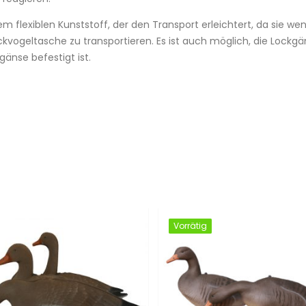
m flexiblen Kunststoff, der den Transport erleichtert, da sie we
ckvogeltasche zu transportieren. Es ist auch möglich, die Lockg
änse befestigt ist.
Vorrätig
Vorrätig