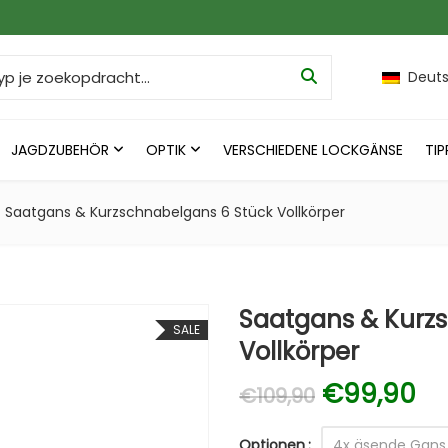
h for:
Deut
JAGDZUBEHÖR
OPTIK
VERSCHIEDENE LOCKGÄNSE
TIP
Saatgans & Kurzschnabelgans 6 Stück Vollkörper
Saatgans & Kurz
SALE
Vollkörper
Ursprüngl
Ak
€
99,90
€
109,90
Optionen