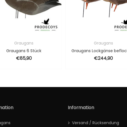
Graugans
Graugans
Graugans 6 Stück
€
85,90
€
244,90
90
39,90.
mation
Information
ugans
Versand / Rücksendung