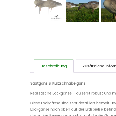
Beschreibung
Zusätzliche Info
Saat
gans &
Kurzschnabelgans
Realistische Lockgänse – äußerst robust und m
Diese Lockgänse sind sehr detailliert bemalt u
Lockgänse hoch oben auf der Erdspieße befindet
die nötige Bewegung im stall, auf die die Gänse