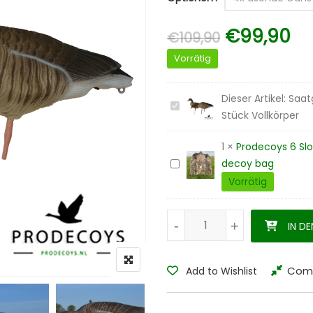
Ursprüngl
Ak
€
99,90
€
109,90
Vorrätig
Dieser Artikel:
Saat
Saatgans
Stück Vollkörper
&
Kurzschnabelgans
1
×
Prodecoys 6 Sl
6
decoy bag
Prodecoys
Stück
6
Vorrätig
Vollkörper
Slot
Lockvogeltasche
Saatgans & Kurzschnabelgans
-
-
+
+
IN D
Tragetasche
decoy
bag
Com
Add to Wishlist