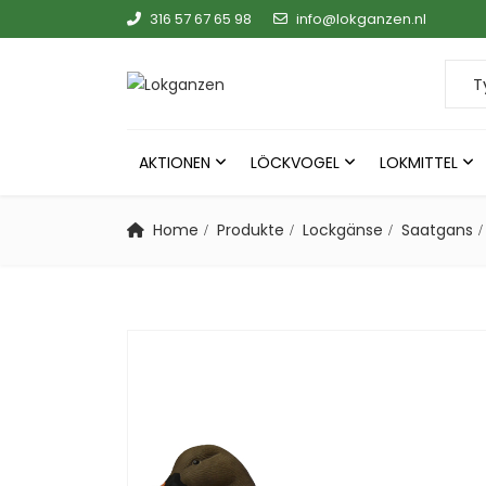
316 57 67 65 98
info@lokganzen.nl
Searc
AKTIONEN
LÖCKVOGEL
LOKMITTEL
Home
Produkte
Lockgänse
Saatgans