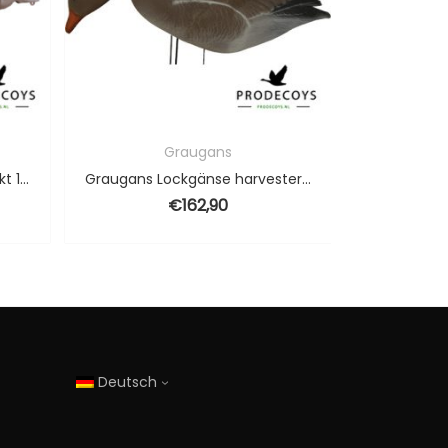
Graugans
Graugans Lockgänse beflockt 12 Stück Vollkörper
Graugans Lockgänse harvester pack 12 Stück
€
162,90
Deutsch