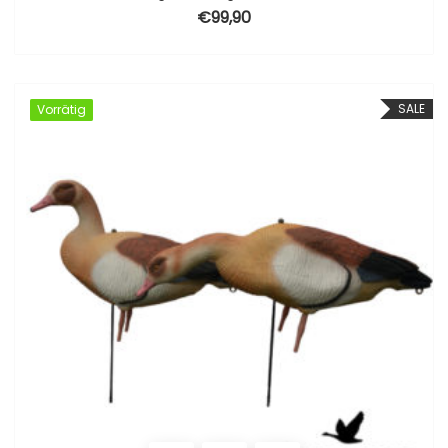
€
99,90
SALE
Vorrätig
Vorrätig