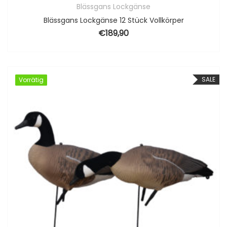
Blässgans Lockgänse
Blässgans Lockgänse 12 Stück Vollkörper
€
189,90
SALE
Vorrätig
Vorrätig