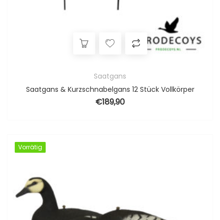
Saatgans
Saatgans & Kurzschnabelgans 12 Stück Vollkörper
€
189,90
Vorrätig
Vorrätig