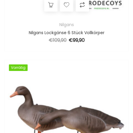
Nilgans
Nilgans Lockgänse 6 Stück Vollkörper
€
109,90
€
99,90
Ursprünglicher Preis war: €109,90
Aktueller Preis ist: €99,90.
Vorrätig
Vorrätig