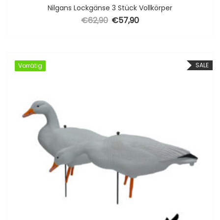
Nilgans Lockgänse 3 Stück Vollkörper
€
62,90
€
57,90
Ursprünglicher Preis war: €62,90
Aktueller Preis ist: €57,90.
SALE
Vorrätig
Vorrätig