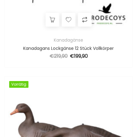
Kanadagänse
Kanadagans Lockgänse 12 Stück Vollkörper
€
219,90
€
199,90
Ursprünglicher Preis war: €219,90
Aktueller Preis ist: €199,90.
Vorrätig
Vorrätig