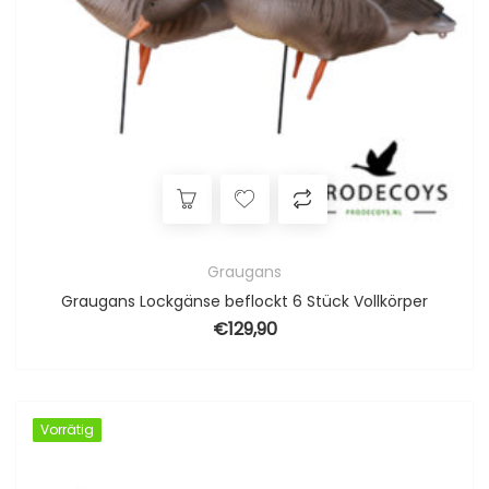
Graugans
Graugans Lockgänse beflockt 6 Stück Vollkörper
€
129,90
Vorrätig
Vorrätig