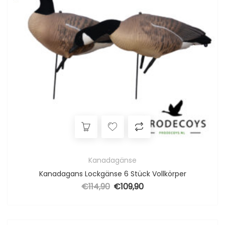
Kanadagänse
Kanadagans Lockgänse 6 Stück Vollkörper
€
114,90
€
109,90
Ursprünglicher Preis war: €114,90
Aktueller Preis ist: €109,90.