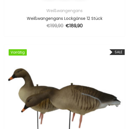
Weißwangengans
Weißwangengans Lockgänse 12 Stück
€
199,90
€
189,90
Ursprünglicher Preis war: €199,90
Aktueller Preis ist: €189,90.
SALE
Vorrätig
Vorrätig