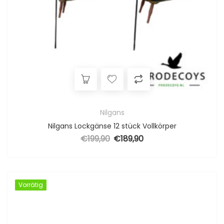
Nilgans
Nilgans Lockgänse 12 stück Vollkörper
€
199,90
€
189,90
Ursprünglicher Preis war: €199,90
Aktueller Preis ist: €189,90.
Vorrätig
Vorrätig