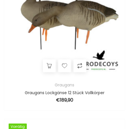
Graugans
Graugans Lockgänse 12 Stück Vollkörper
€
189,90
Vorrätig
Vorrätig