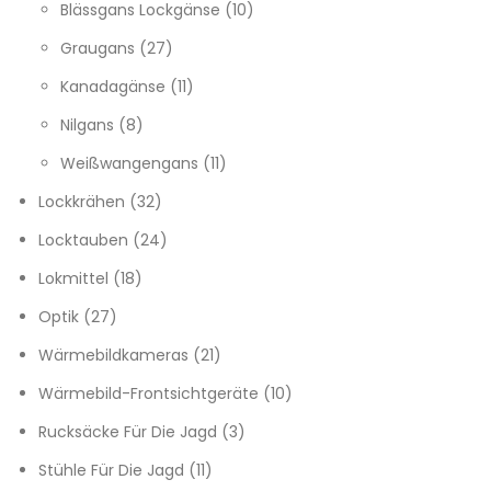
10 Produkte
Blässgans Lockgänse
10
27 Produkte
Graugans
27
11 Produkte
Kanadagänse
11
8 Produkte
Nilgans
8
11 Produkte
Weißwangengans
11
32 Produkte
Lockkrähen
32
24 Produkte
Locktauben
24
18 Produkte
Lokmittel
18
27 Produkte
Optik
27
21 Produkte
Wärmebildkameras
21
10 Produkte
Wärmebild-Frontsichtgeräte
10
3 Produkte
Rucksäcke Für Die Jagd
3
11 Produkte
Stühle Für Die Jagd
11