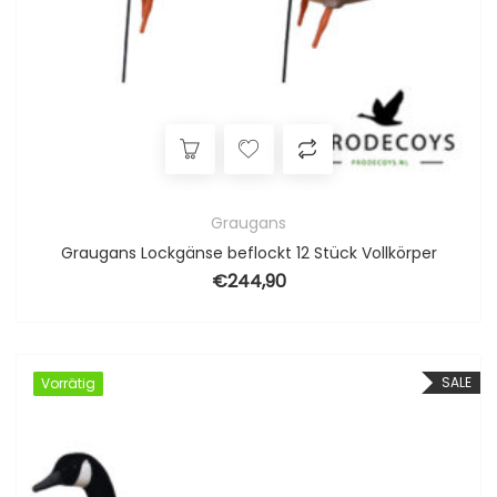
Graugans
Graugans Lockgänse beflockt 12 Stück Vollkörper
€
244,90
SALE
Vorrätig
Vorrätig