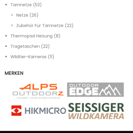
53 Produkte
Tarnnetze
53
26 Produkte
Netze
26
22 Produkte
Zubehör Für Tarnnetze
22
8 Produkte
Thermopad Heizung
8
22 Produkte
Tragetaschen
22
11 Produkte
Wildtier-Kameras
11
MERKEN