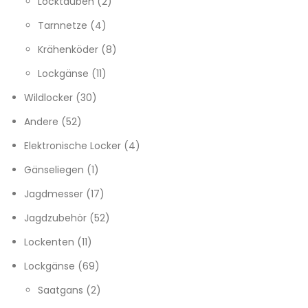
2 Produkte
Locktauben
2
4 Produkte
Tarnnetze
4
8 Produkte
Krähenköder
8
11 Produkte
Lockgänse
11
30 Produkte
Wildlocker
30
52 Produkte
Andere
52
4 Produkte
Elektronische Locker
4
1 Produkt
Gänseliegen
1
17 Produkte
Jagdmesser
17
52 Produkte
Jagdzubehör
52
11 Produkte
Lockenten
11
69 Produkte
Lockgänse
69
2 Produkte
Saatgans
2