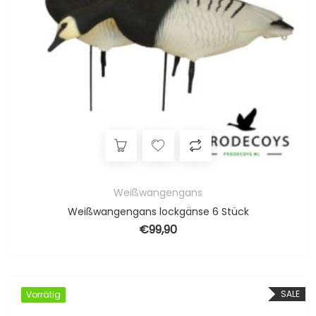
Weißwangengans
Weißwangengans lockgänse 6 Stück
€
99,90
SALE
Vorrätig
Vorrätig