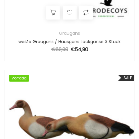
Graugans
weiße Graugans / Hausgans Lockgänse 3 Stück
€
62,90
€
54,90
Ursprünglicher Preis war: €62,90
Aktueller Preis ist: €54,90.
SALE
Vorrätig
Vorrätig