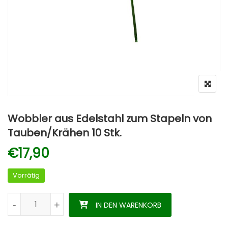
Wobbler aus Edelstahl zum Stapeln von
Tauben/Krähen 10 Stk.
€
17,90
Vorrätig
Wobbler aus Edelstahl zum Stapeln von Tauben/Krähen 10 Stk
-
-
+
+
IN DEN WARENKORB